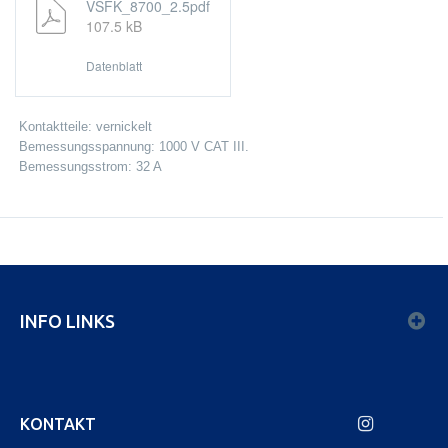
VSFK_8700_2.5pdf
107.5 kB
Datenblatt
Kontaktteile: vernickelt
Bemessungsspannung: 1000 V CAT III.
Bemessungsstrom: 32 A
INFO LINKS
KONTAKT