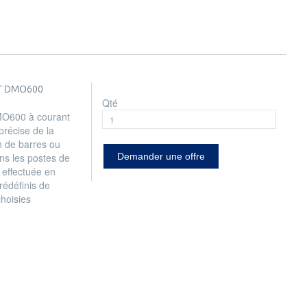
T DMO600
Qté
O600 à courant
 précise de la
n de barres ou
ns les postes de
Demander une offre
 effectuée en
prédéfinis de
hoisies