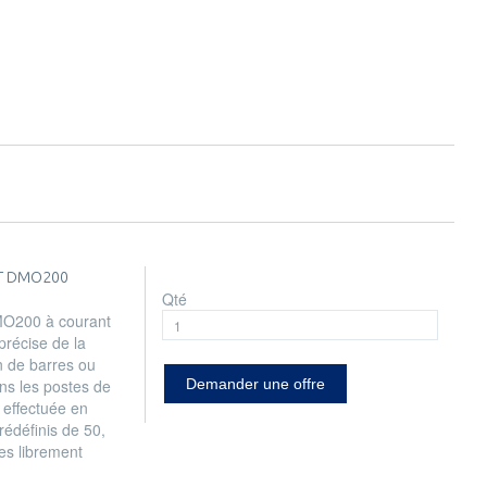
T DMO200
Qté
O200 à courant
 précise de la
n de barres ou
ns les postes de
Demander une offre
 effectuée en
prédéfinis de 50,
es librement