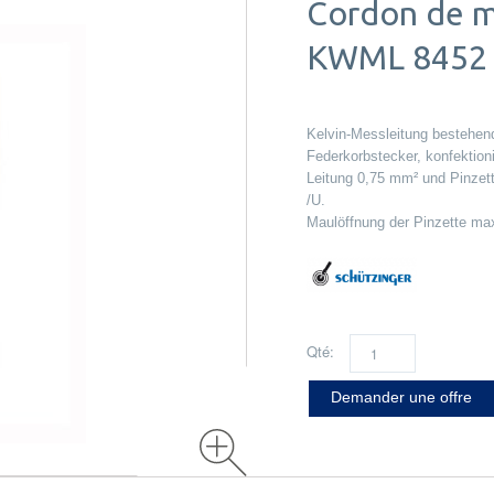
Cordon de m
KWML 8452 /
Kelvin-Messleitung bestehend
Federkorbstecker, konfektionie
Leitung 0,75 mm² und Pinzett
/U.
Maulöffnung der Pinzette ma
Qté:
Demander une offre