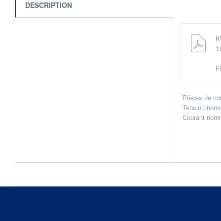
DESCRIPTION
K
1
F
Pièces de con
Tension nomin
Courant nomina