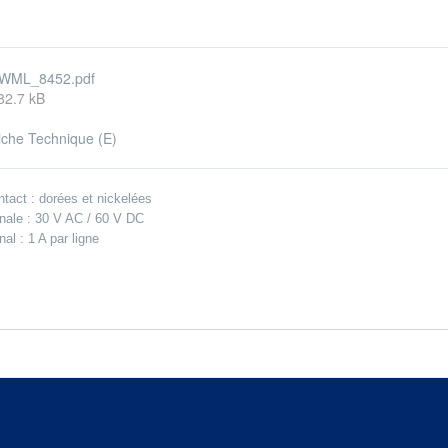
WML_8452.pdf
82.7 kB
iche Technique (E)
tact : dorées et nickelées
ale : 30 V AC / 60 V DC
l : 1 A par ligne