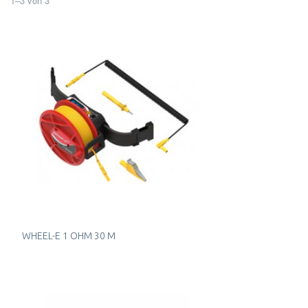
1
–
3
von
3
WHEEL-E 1 OHM 30 M