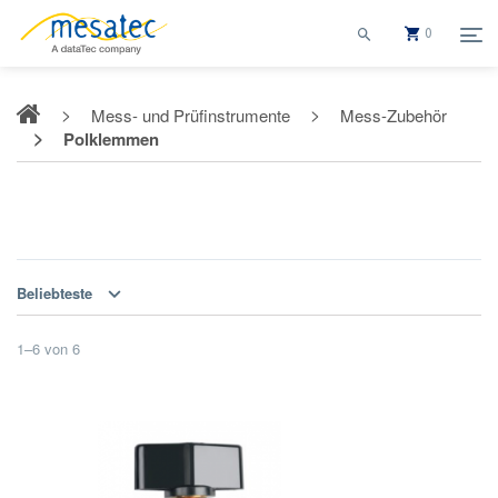
0
Mess- und Prüfinstrumente
Mess-Zubehör
Polklemmen
Polklemmen
Beliebteste
1
–
6
von
6