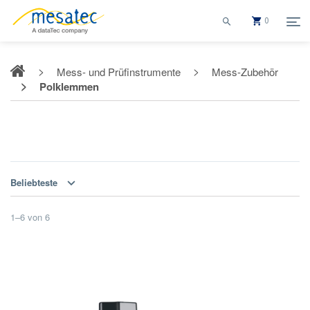
0
Mess- und Prüfinstrumente
Mess-Zubehör
Polklemmen
Polklemmen
Beliebteste
1
–
6
von
6