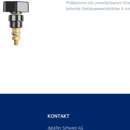
Polklemme mit unverlierbarem Kne
leitende Gehäusewandstärke 4 m
KONTAKT
dataTec Schweiz AG