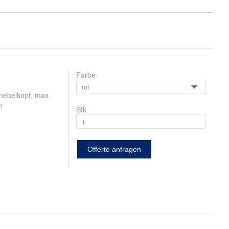
Farbe
ebelkopf, max.
m
Stk
Offerte anfragen