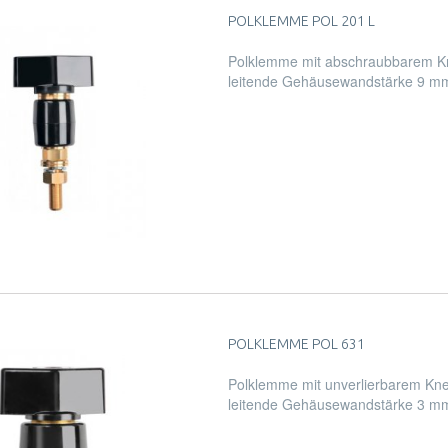
POLKLEMME POL 201 L
Polklemme mit abschraubbarem Kn
leitende Gehäusewandstärke 9 m
POLKLEMME POL 631
Polklemme mit unverlierbarem Kne
leitende Gehäusewandstärke 3 m