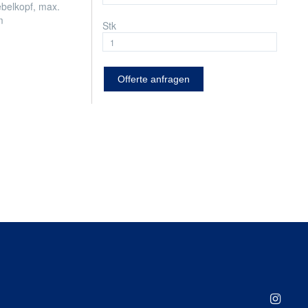
belkopf, max.
m
Stk
Offerte anfragen