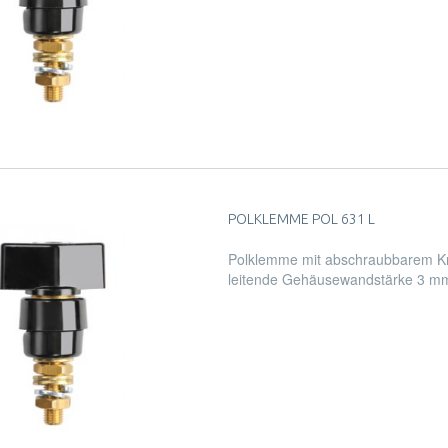
POLKLEMME POL 631 L
Polklemme mit abschraubbarem Kn
leitende Gehäusewandstärke 3 m