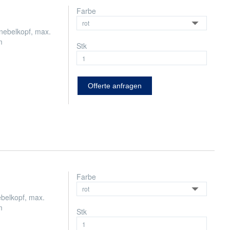
Farbe
ebelkopf, max.
m
Stk
Offerte anfragen
Farbe
belkopf, max.
m
Stk