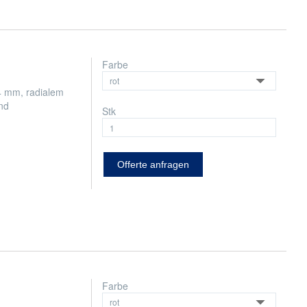
Farbe
4 mm, radialem
nd
Stk
Offerte anfragen
Farbe