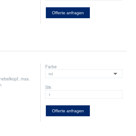
Offerte anfragen
Farbe
ebelkopf, max.
m
Stk
Offerte anfragen