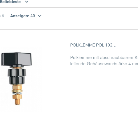
Beliebteste
n
6
Anzeigen:
40
POLKLEMME POL 102 L
Polklemme mit abschraubbarem Kn
leitende Gehäusewandstärke 4 m