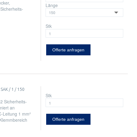
ecker,
Länge
Sicherheits-
Stk
Offerte anfragen
AK / 1 / 150
Stk
2 Sicherheits-
niert an
VC-Leitung 1 mm²
 Klemmbereich
Offerte anfragen