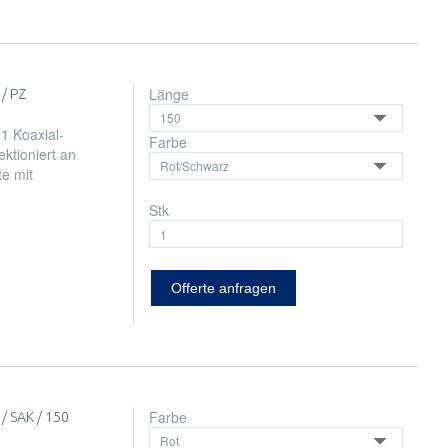
Länge
/ PZ
1 Koaxial-
Farbe
ktioniert an
e mit
Stk
Offerte anfragen
Farbe
 SAK / 150