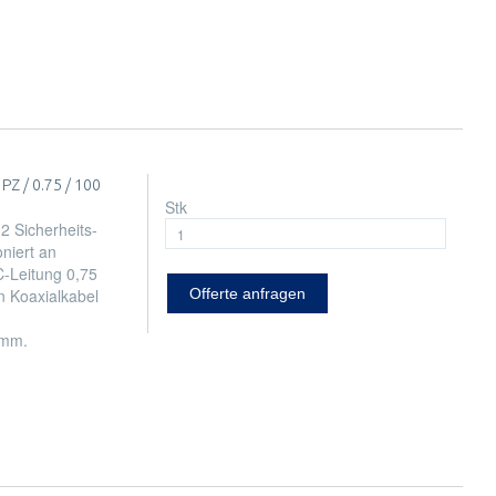
Z / 0.75 / 100
Stk
2 Sicherheits-
niert an
VC-Leitung 0,75
n Koaxialkabel
Offerte anfragen
 mm.