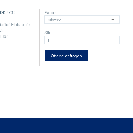
Farbe
DK 7730
ierter Einbau für
vin-
Stk
 für
Offerte anfragen