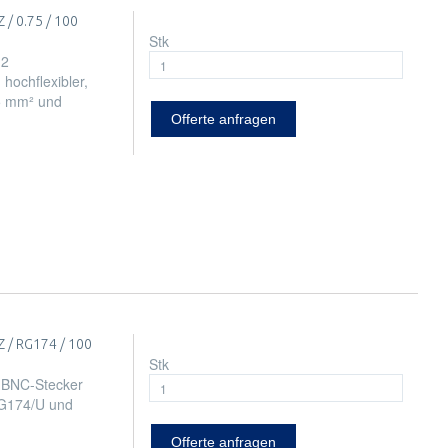
/ 0.75 / 100
Stk
 2
hochflexibler,
75 mm² und
Offerte anfragen
 / RG174 / 100
Stk
 BNC-Stecker
RG174/U und
Offerte anfragen