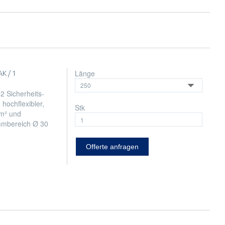
Länge
K / 1
2 Sicherheits-
hochflexibler,
Stk
mm² und
mmbereich Ø 30
Offerte anfragen