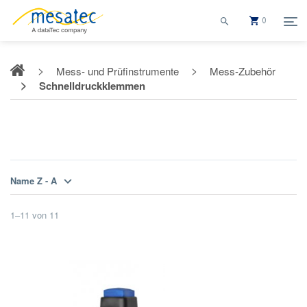
0
Mess- und Prüfinstrumente
Mess-Zubehör
Schnelldruckklemmen
Schnelldruckklemmen
Name Z - A
1
–
11
von
11