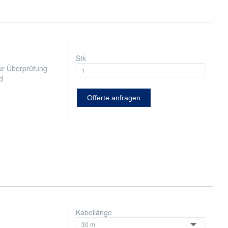
Stk
ur Überprüfung
d
Offerte anfragen
Kabellänge