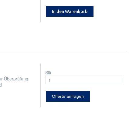
In den Warenkorb
Stk
ur Überprüfung
d
Offerte anfragen