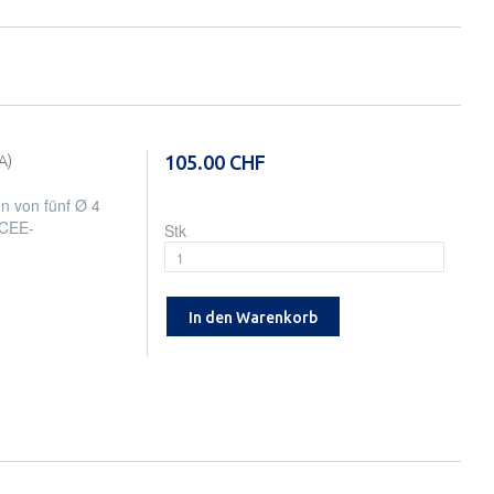
105.00 CHF
A)
n von fünf Ø 4
 CEE-
Stk
In den Warenkorb