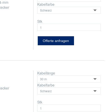
i 4-mm
Kabelfarbe
tecker
Stk
Offerte anfragen
Kabellänge
Kabelfarbe
tecker
Stk