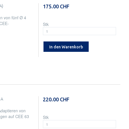
175.00 CHF
A)
n von fünf Ø 4
 CEE-
Stk
In den Warenkorb
220.00 CHF
3A
daptieren von
ngen auf CEE 63
Stk