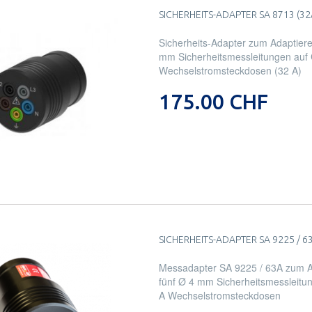
SICHERHEITS-ADAPTER SA 8713 (32
Sicherheits-Adapter zum Adaptiere
mm Sicherheitsmessleitungen auf
Wechselstromsteckdosen (32 A)
175.00 CHF
SICHERHEITS-ADAPTER SA 9225 / 6
Messadapter SA 9225 / 63A zum A
fünf Ø 4 mm Sicherheitsmessleitu
A Wechselstromsteckdosen