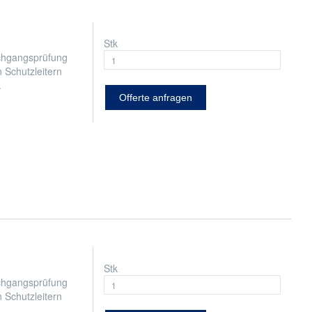
Stk
rchgangsprüfung
Schutzleitern
.
Offerte anfragen
Stk
rchgangsprüfung
Schutzleitern
.