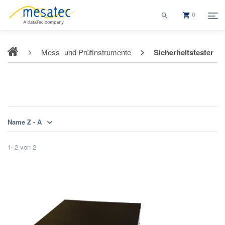
0
Mess- und Prüfinstrumente
Sicherheitstester
Sicherheitstester
Name Z - A
1
–
2
von
2