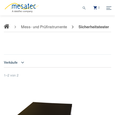
0
Mess- und Prüfinstrumente
Sicherheitstester
Sicherheitstester
Verkäufe
1
–
2
von
2