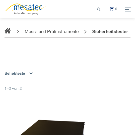
0
Mess- und Prüfinstrumente
Sicherheitstester
Sicherheitstester
Beliebteste
1
–
2
von
2