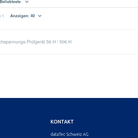
Beliebteste
n
1
Anzeigen:
40
hspannungs-Prüfgerät 56-H / 506-H
KONTAKT
dataTec Schweiz AG