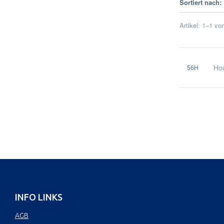
Sortiert nach:
Artikel:
1
–
1
vo
Hoc
56H
INFO LINKS
AGB