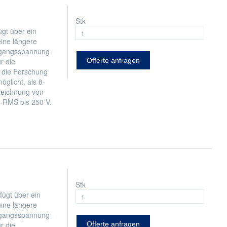
Stk
gt über ein
eine längere
ngangsspannung
r die
Offerte anfragen
r die Forschung
öglicht, als 8-
zeichnung von
e-RMS bis 250 V.
Stk
ügt über ein
eine längere
ngangsspannung
r die
Offerte anfragen