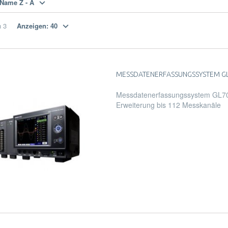
Name Z - A
n
3
Anzeigen:
40
MESSDATENERFASSUNGSSYSTEM G
Messdatenerfassungssystem GL700
Erweiterung bis 112 Messkanäle