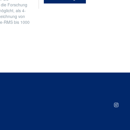
r die Forschung
öglicht, als 4-
zeichnung von
ue-RMS bis 1000