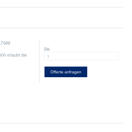
L7000
Stk
0 erlaubt die
Offerte anfragen