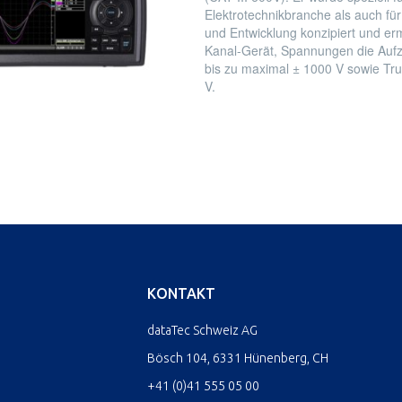
Elektrotechnikbranche als auch fü
und Entwicklung konzipiert und erm
Kanal-Gerät, Spannungen die Auf
bis zu maximal ± 1000 V sowie Tr
V.
KONTAKT
dataTec Schweiz AG
Bösch 104, 6331 Hünenberg, CH
+41 (0)41 555 05 00