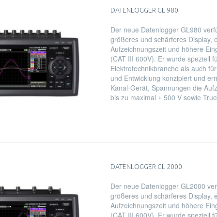
DATENLOGGER GL 980
Der neue Datenlogger GL980 verfü
größeres und schärferes Display, 
Aufzeichnungszeit und höhere Ei
(CAT III 600V). Er wurde speziell fü
Elektrotechnikbranche als auch fü
und Entwicklung konzipiert und erm
Kanal-Gerät, Spannungen die Auf
bis zu maximal ± 500 V sowie Tru
DATENLOGGER GL 2000
Der neue Datenlogger GL2000 verf
größeres und schärferes Display, 
Aufzeichnungszeit und höhere Ei
(CAT III 600V). Er wurde speziell fü